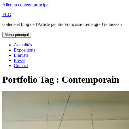
Aller au contenu principal
FLG
Galerie et blog de l'Artiste peintre Françoise Lemaigre-Gellusseau
Menu principal
Actualités
Expositions
L’artiste
Presse
Contact
Portfolio Tag : Contemporain