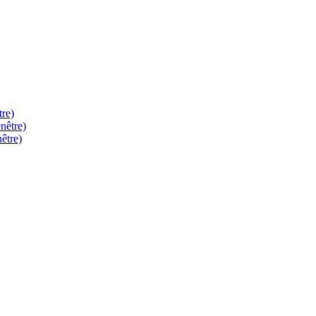
tre)
nêtre)
être)